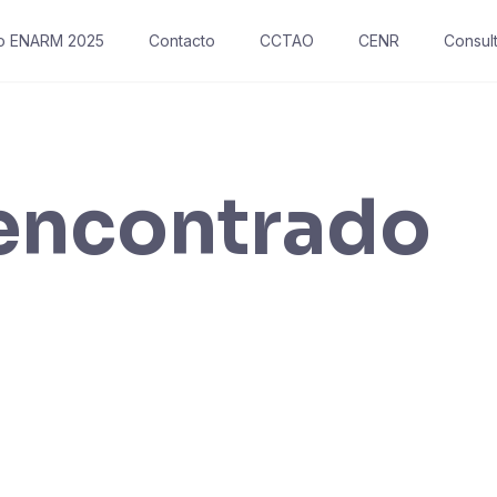
o ENARM 2025
Contacto
CCTAO
CENR
Consul
 encontrado