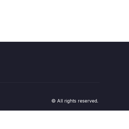
© All rights reserved.